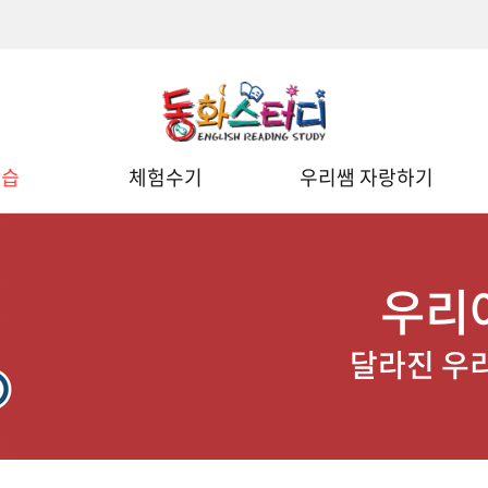
학습
체험수기
우리쌤 자랑하기
우리
달라진 우