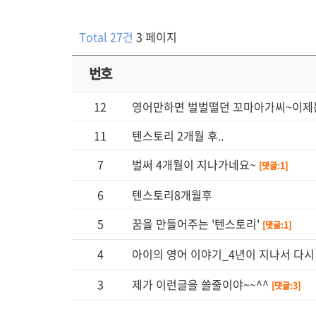
Total 27건
3 페이지
번호
12
영어만하면 벌벌떨던 꼬마아가씨~이제
11
텐스토리 2개월 후..
7
벌써 4개월이 지나가네요~
[댓글:1]
6
텐스토리8개월후
5
꿈을 만들어주는 '텐스토리'
[댓글:1]
4
아이의 영어 이야기_4년이 지나서 다
3
제가 이런글을 쓸줄이야~~^^
[댓글:3]